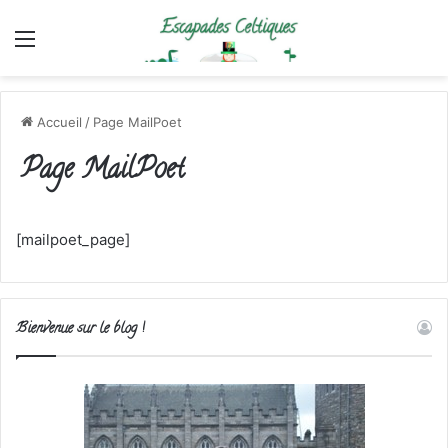
Menu
Accueil
/
Page MailPoet
Page MailPoet
[mailpoet_page]
Bienvenue sur le blog !