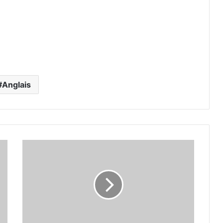
Anglais
Mes
souvenirs
d'Irlande