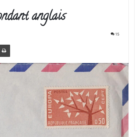
ndant anglais
15
r
par email
Imprimer