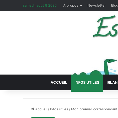
samedi, août 8 2026
A propos
Newsletter
Blog
ACCUEIL
INFOS UTILES
IRLAN
Accueil
/
Infos utiles
/
Mon premier correspondant 