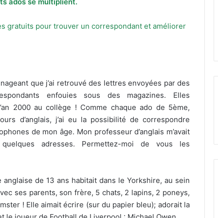
ts ados se multiplient.
s gratuits pour trouver un correspondant et améliorer
nageant que j’ai retrouvé des lettres envoyées par des
respondants enfouies sous des magazines. Elles
l’an 2000 au collège ! Comme chaque ado de 5ème,
ours d’anglais, j’ai eu la possibilité de correspondre
ophones de mon âge. Mon professeur d’anglais m’avait
quelques adresses. Permettez-moi de vous les
 anglaise de 13 ans habitait dans le Yorkshire, au sein
vec ses parents, son frère, 5 chats, 2 lapins, 2 poneys,
mster ! Elle aimait écrire (sur du papier bleu); adorait la
 le joueur de Football de Liverpool : Michael Owen.