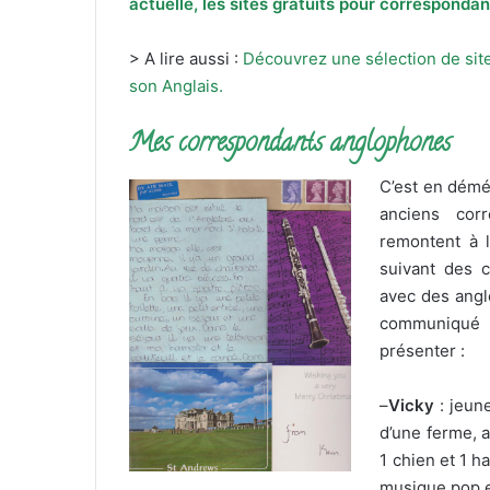
actuelle, les sites gratuits pour correspondan
> A lire aussi :
Découvrez une sélection de site
son Anglais.
Mes correspondants anglophones
C’est en démé
anciens cor
remontent à 
suivant des c
avec des angl
communiqué 
présenter :
–
Vicky
: jeune
d’une ferme, a
1 chien et 1 ha
musique pop et