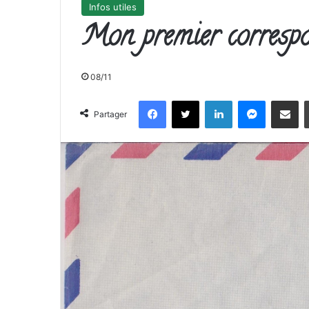
Infos utiles
Mon premier correspo
08/11
Facebook
X
Linkedin
Messenge
Partager 
Partager