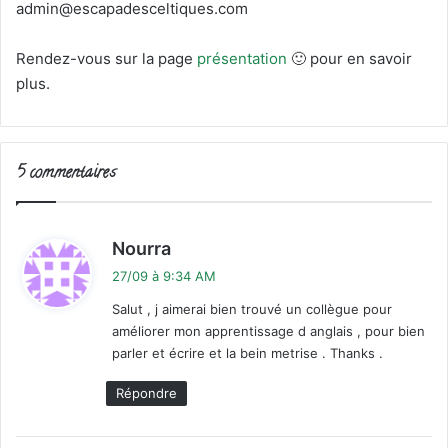
admin@escapadesceltiques.com
Rendez-vous sur la page
présentation
🙂 pour en savoir
plus.
5 commentaires
d
Nourra
i
27/09 à 9:34 AM
t
Salut , j aimerai bien trouvé un collègue pour
améliorer mon apprentissage d anglais , pour bien
:
parler et écrire et la bein metrise . Thanks .
Répondre