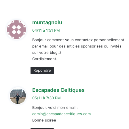
d
muntagnolu
i
04/11 à 1:51 PM
t
Bonjour comment vous contactez personnellement
par email pour des articles sponsorisés ou invités
:
sur votre blog..?
Cordialement.
Répondre
d
Escapades Celtiques
i
05/11 à 7:30 PM
t
Bonjour, voici mon email :
admin@escapadesceltiques.com
:
Bonne soirée