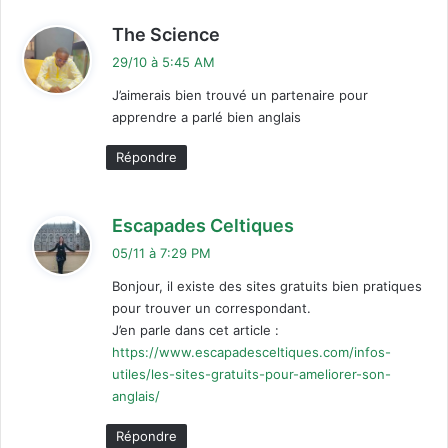
d
The Science
i
29/10 à 5:45 AM
t
J’aimerais bien trouvé un partenaire pour
apprendre a parlé bien anglais
:
Répondre
d
Escapades Celtiques
i
05/11 à 7:29 PM
t
Bonjour, il existe des sites gratuits bien pratiques
pour trouver un correspondant.
:
J’en parle dans cet article :
https://www.escapadesceltiques.com/infos-
utiles/les-sites-gratuits-pour-ameliorer-son-
anglais/
Répondre