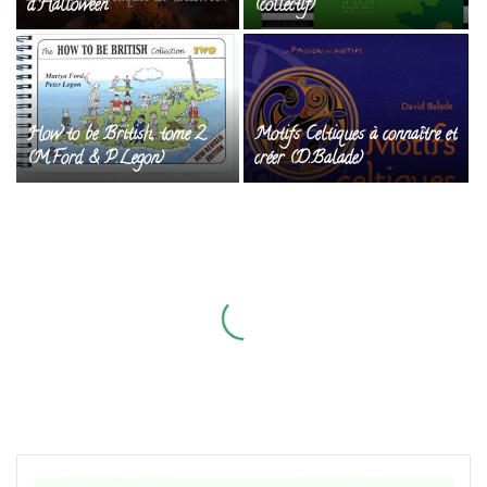
d’Halloween
(collectif)
How to be British, tome 2
Motifs Celtiques à connaître et
(M.Ford & P.Legon)
créer (D.Balade)