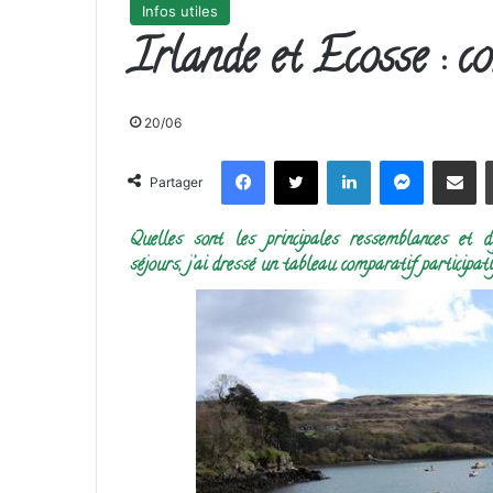
Infos utiles
Irlande et Ecosse : c
20/06
Facebook
X
Linkedin
Messenge
Partager 
Partager
Quelles sont les principales ressemblances et d
séjours, j’ai dressé un tableau comparatif participati