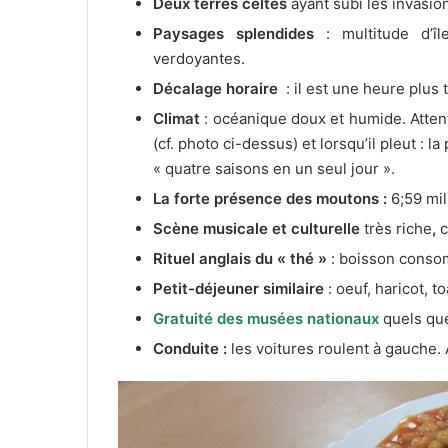
Deux terres celtes
ayant subi les invasion
Paysages splendides
: multitude d’îl
verdoyantes.
Décalage horaire
: il est une heure plus 
Climat
: océanique doux et humide. Attent
(cf. photo ci-dessus) et lorsqu’il pleut : 
« quatre saisons en un seul jour ».
La forte présence des moutons :
6;59 mi
Scène musicale et culturelle
très riche
,
c
Rituel anglais du « thé »
: boisson consom
Petit-déjeuner similaire
: oeuf, haricot, t
Gratuité des musées nationaux
quels que
Conduite :
les voitures roulent à gauche. 