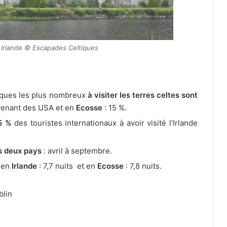
Irlande © Escapades Celtiques
iques les plus nombreux
à visiter les terres celtes sont
 venant des USA et en
Ecosse
: 15 %.
5
%
des touristes internationaux à avoir visité l’Irlande
es deux pays
: avril à septembre.
 en
Irlande
: 7,7 nuits et en
Ecosse
: 7,8 nuits.
blin