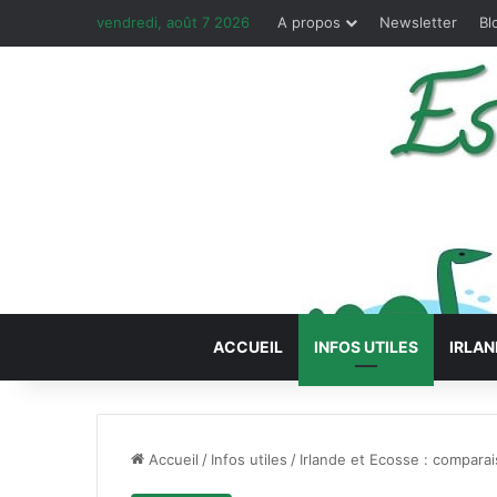
vendredi, août 7 2026
A propos
Newsletter
Bl
ACCUEIL
INFOS UTILES
IRLAN
Accueil
/
Infos utiles
/
Irlande et Ecosse : compara