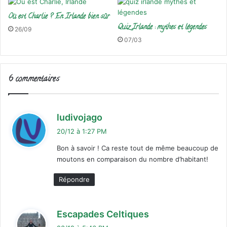
Où est Charlie ? En Irlande bien sûr
Quiz Irlande : mythes et légendes
26/09
07/03
6 commentaires
d
ludivojago
i
20/12 à 1:27 PM
t
Bon à savoir ! Ca reste tout de même beaucoup de
moutons en comparaison du nombre d’habitant!
:
Répondre
d
Escapades Celtiques
i