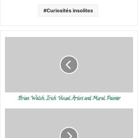
Curiosités insolites
Brian
Walsh,
Irish
Visual
Artist
and
Mural
Painter
Brian Walsh, Irish Visual Artist and Mural Painter
La
Musique
écossaise