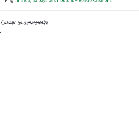
Ping :
Irlande, au pays des moutons – BonGo Créations
Laisser un commentaire