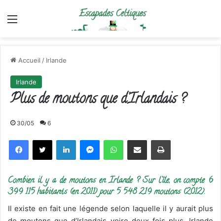
Menu
Accueil
/
Irlande
Irlande
Plus de moutons que d’Irlandais ?
30/05
6
Facebook
X
Linkedin
Messenger
WhatsApp
Partager par email
Imprimer
Combien il y a de moutons en Irlande ? Sur l’île, on compte 6
399 115 habitants (en 2011) pour 5 548 219 moutons (2012).
Il existe en fait une légende selon laquelle il y aurait plus
de moutons que d’Irlandais voire deux fois plus. Irlande