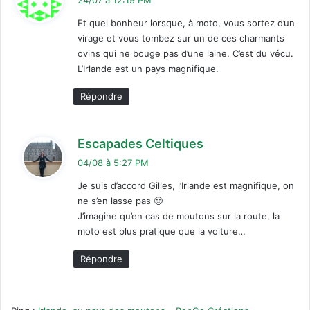
t
Et quel bonheur lorsque, à moto, vous sortez d’un
virage et vous tombez sur un de ces charmants
:
ovins qui ne bouge pas d’une laine. C’est du vécu.
L’Irlande est un pays magnifique.
Répondre
d
Escapades Celtiques
i
04/08 à 5:27 PM
t
Je suis d’accord Gilles, l’Irlande est magnifique, on
ne s’en lasse pas 🙂
:
J’imagine qu’en cas de moutons sur la route, la
moto est plus pratique que la voiture…
Répondre