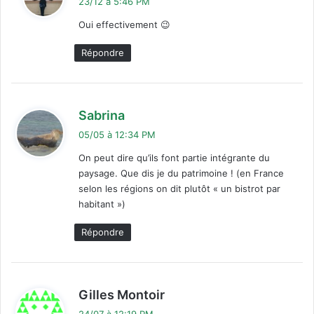
23/12 à 5:46 PM
t
Oui effectivement 😉
:
Répondre
d
Sabrina
i
05/05 à 12:34 PM
t
On peut dire qu’ils font partie intégrante du
paysage. Que dis je du patrimoine ! (en France
:
selon les régions on dit plutôt « un bistrot par
habitant »)
Répondre
d
Gilles Montoir
i
24/07 à 12:19 PM