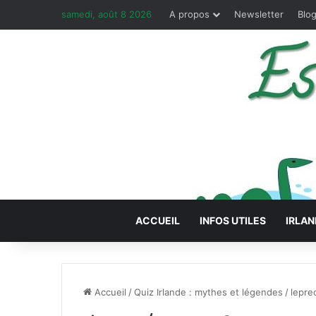
samedi, août 8 2026
A propos
Newsletter
Blog
ACCUEIL
INFOS UTILES
IRLAN
Accueil
/
Quiz Irlande : mythes et légendes
/
lepre