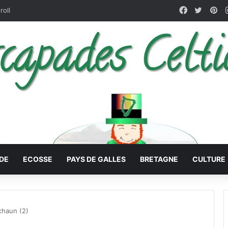
Facebook
X
Pin
roll
DE
ECOSSE
PAYS DE GALLES
BRETAGNE
CULTURE
chaun (2)