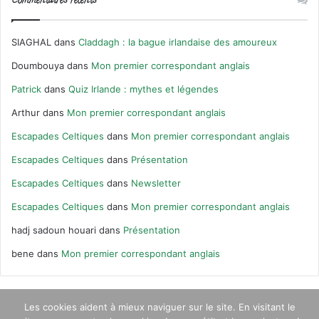
Commentaires récents
SIAGHAL
dans
Claddagh : la bague irlandaise des amoureux
Doumbouya
dans
Mon premier correspondant anglais
Patrick
dans
Quiz Irlande : mythes et légendes
Arthur
dans
Mon premier correspondant anglais
Escapades Celtiques
dans
Mon premier correspondant anglais
Escapades Celtiques
dans
Présentation
Escapades Celtiques
dans
Newsletter
Escapades Celtiques
dans
Mon premier correspondant anglais
hadj sadoun houari
dans
Présentation
bene
dans
Mon premier correspondant anglais
Les cookies aident à mieux naviguer sur le site. En visitant le