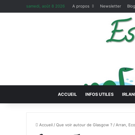
samedi, août 8 2026
A propos
Newsletter
Blog
ACCUEIL
INFOS UTILES
IRLAN
Accueil
/
Que voir autour de Glasgow ?
/
Arran, Ec