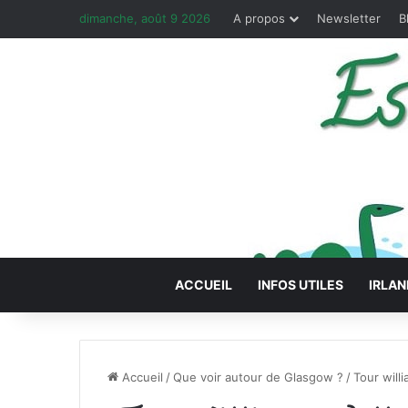
dimanche, août 9 2026
A propos
Newsletter
B
ACCUEIL
INFOS UTILES
IRLAN
Accueil
/
Que voir autour de Glasgow ?
/
Tour will