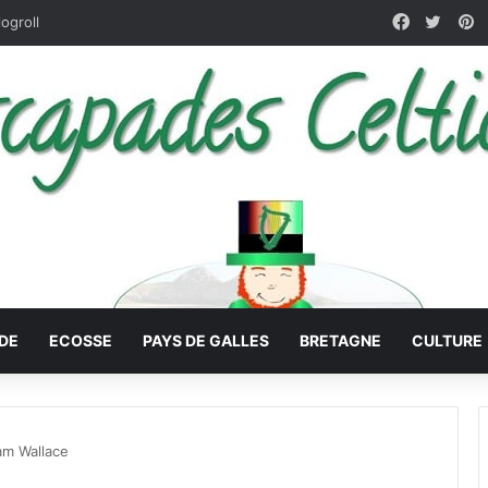
Faceboo
X
P
logroll
DE
ECOSSE
PAYS DE GALLES
BRETAGNE
CULTURE
iam Wallace