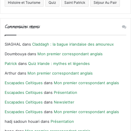
Histoire et Tourisme
Quiz
Saint Patrick
Séjour Au Pair
Commentaires récents
SIAGHAL
dans
Claddagh : la bague irlandaise des amoureux
Doumbouya
dans
Mon premier correspondant anglais
Patrick
dans
Quiz Irlande : mythes et légendes
Arthur
dans
Mon premier correspondant anglais
Escapades Celtiques
dans
Mon premier correspondant anglais
Escapades Celtiques
dans
Présentation
Escapades Celtiques
dans
Newsletter
Escapades Celtiques
dans
Mon premier correspondant anglais
hadj sadoun houari
dans
Présentation
bene
dans
Mon premier correspondant anglais