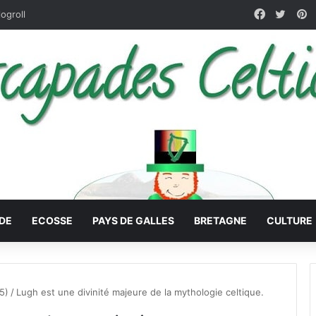
Faceboo
X
P
logroll
DE
ECOSSE
PAYS DE GALLES
BRETAGNE
CULTURE
5)
/
Lugh est une divinité majeure de la mythologie celtique.