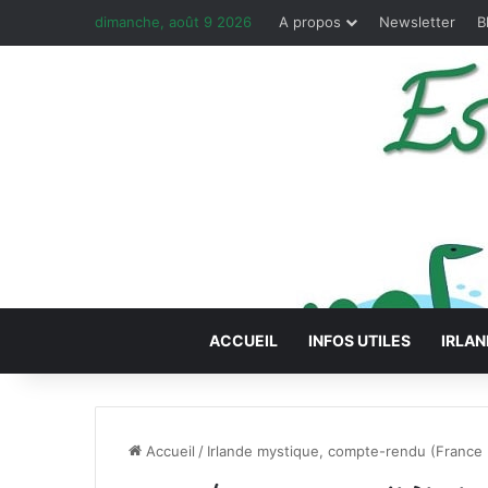
dimanche, août 9 2026
A propos
Newsletter
B
ACCUEIL
INFOS UTILES
IRLAN
Accueil
/
Irlande mystique, compte-rendu (France 