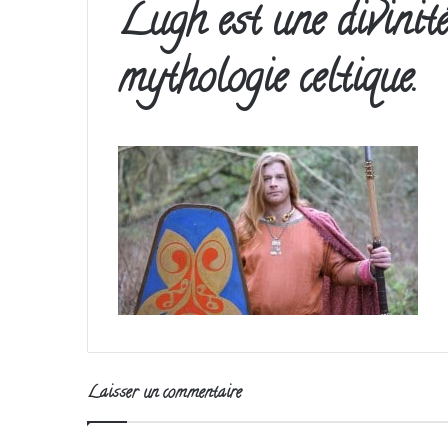
Lugh est une divinité
mythologie celtique.
Laisser un commentaire