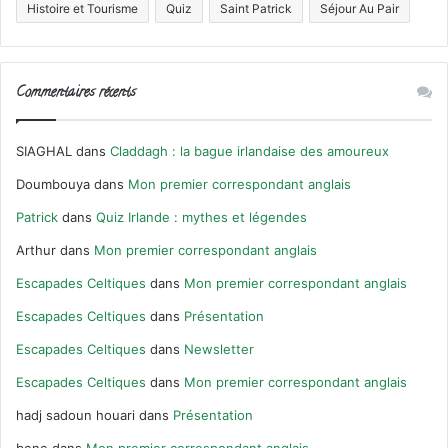
Histoire et Tourisme
Quiz
Saint Patrick
Séjour Au Pair
Commentaires récents
SIAGHAL
dans
Claddagh : la bague irlandaise des amoureux
Doumbouya
dans
Mon premier correspondant anglais
Patrick
dans
Quiz Irlande : mythes et légendes
Arthur
dans
Mon premier correspondant anglais
Escapades Celtiques
dans
Mon premier correspondant anglais
Escapades Celtiques
dans
Présentation
Escapades Celtiques
dans
Newsletter
Escapades Celtiques
dans
Mon premier correspondant anglais
hadj sadoun houari
dans
Présentation
bene
dans
Mon premier correspondant anglais