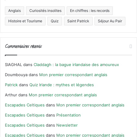
Anglais
Curiosités insolites
En chiffres : les records
Histoire et Tourisme
Quiz
Saint Patrick
Séjour Au Pair
Commentaires récents
SIAGHAL
dans
Claddagh : la bague irlandaise des amoureux
Doumbouya
dans
Mon premier correspondant anglais
Patrick
dans
Quiz Irlande : mythes et légendes
Arthur
dans
Mon premier correspondant anglais
Escapades Celtiques
dans
Mon premier correspondant anglais
Escapades Celtiques
dans
Présentation
Escapades Celtiques
dans
Newsletter
Escapades Celtiques
dans
Mon premier correspondant anglais