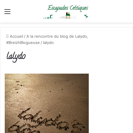
Menu
Accueil
/
A la rencontre du blog de Lalydo,
#BreizhBlogueuse
/
lalydo
lalydo