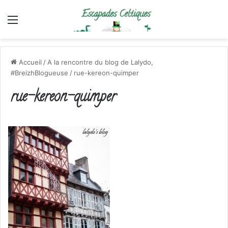
Menu
Accueil
/
A la rencontre du blog de Lalydo,
#BreizhBlogueuse
/
rue-kereon-quimper
rue-kereon-quimper