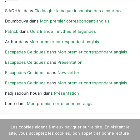
SIAGHAL
dans
Claddagh : la bague irlandaise des amoureux
Doumbouya
dans
Mon premier correspondant anglais
Patrick
dans
Quiz Irlande : mythes et légendes
Arthur
dans
Mon premier correspondant anglais
Escapades Celtiques
dans
Mon premier correspondant anglais
Escapades Celtiques
dans
Présentation
Escapades Celtiques
dans
Newsletter
Escapades Celtiques
dans
Mon premier correspondant anglais
hadj sadoun houari
dans
Présentation
bene
dans
Mon premier correspondant anglais
Les cookies aident à mieux naviguer sur le site. En visitant le
site, vous acceptez les cookies, bon appétit et bonne lecture !
© Escapades Celtiques 2020 |
Qui suis-je ?
|
Contact
|
Newsletter
l