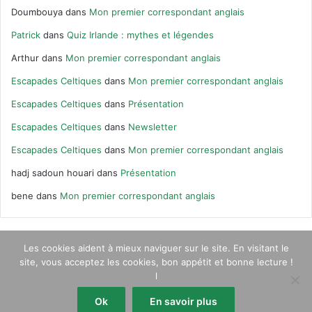
Doumbouya
dans
Mon premier correspondant anglais
Patrick
dans
Quiz Irlande : mythes et légendes
Arthur
dans
Mon premier correspondant anglais
Escapades Celtiques
dans
Mon premier correspondant anglais
Escapades Celtiques
dans
Présentation
Escapades Celtiques
dans
Newsletter
Escapades Celtiques
dans
Mon premier correspondant anglais
hadj sadoun houari
dans
Présentation
bene
dans
Mon premier correspondant anglais
Les cookies aident à mieux naviguer sur le site. En visitant le
site, vous acceptez les cookies, bon appétit et bonne lecture !
© Escapades Celtiques 2020 |
Qui suis-je ?
|
Contact
|
Newsletter
l
Facebook
X
Pinterest
Instagram
RSS
Ok
En savoir plus