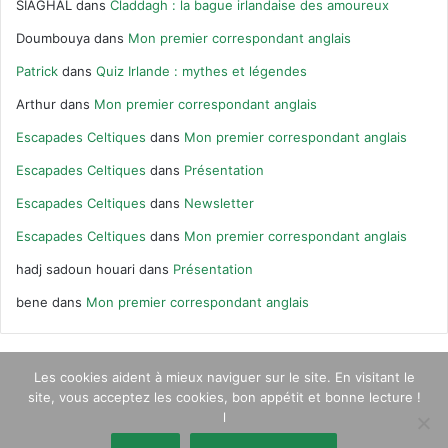
SIAGHAL
dans
Claddagh : la bague irlandaise des amoureux
Doumbouya
dans
Mon premier correspondant anglais
Patrick
dans
Quiz Irlande : mythes et légendes
Arthur
dans
Mon premier correspondant anglais
Escapades Celtiques
dans
Mon premier correspondant anglais
Escapades Celtiques
dans
Présentation
Escapades Celtiques
dans
Newsletter
Escapades Celtiques
dans
Mon premier correspondant anglais
hadj sadoun houari
dans
Présentation
bene
dans
Mon premier correspondant anglais
Les cookies aident à mieux naviguer sur le site. En visitant le
site, vous acceptez les cookies, bon appétit et bonne lecture !
© Escapades Celtiques 2020 |
Qui suis-je ?
|
Contact
|
Newsletter
l