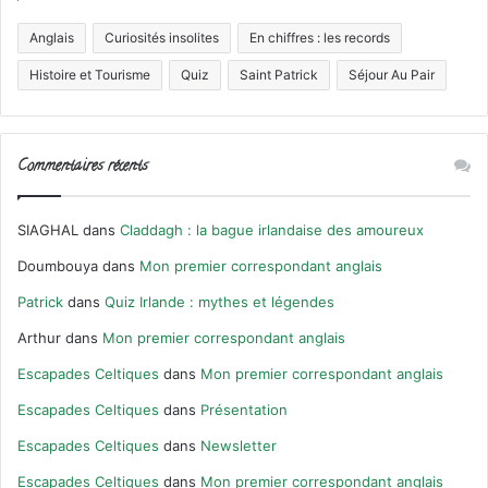
Anglais
Curiosités insolites
En chiffres : les records
Histoire et Tourisme
Quiz
Saint Patrick
Séjour Au Pair
Commentaires récents
SIAGHAL
dans
Claddagh : la bague irlandaise des amoureux
Doumbouya
dans
Mon premier correspondant anglais
Patrick
dans
Quiz Irlande : mythes et légendes
Arthur
dans
Mon premier correspondant anglais
Escapades Celtiques
dans
Mon premier correspondant anglais
Escapades Celtiques
dans
Présentation
Escapades Celtiques
dans
Newsletter
Escapades Celtiques
dans
Mon premier correspondant anglais