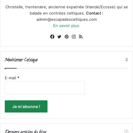
Christelle, trentenaire, ancienne expatriée (Irlande/Ecosse) qui se
balade en contrées celtiques.
Contact :
admin@escapadesceltiques.com
En savoir plus.
Facebook
X
Pinterest
Instagram
RSS
Newsletter Celtique
E-mail
*
Derniers articles du blog