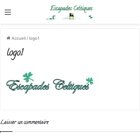
Menu
Accueil
/
logo1
logo1
Laisser un commentaire