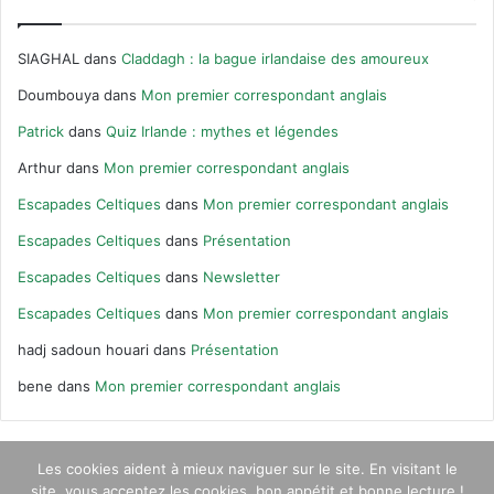
SIAGHAL
dans
Claddagh : la bague irlandaise des amoureux
Doumbouya
dans
Mon premier correspondant anglais
Patrick
dans
Quiz Irlande : mythes et légendes
Arthur
dans
Mon premier correspondant anglais
Escapades Celtiques
dans
Mon premier correspondant anglais
Escapades Celtiques
dans
Présentation
Escapades Celtiques
dans
Newsletter
Escapades Celtiques
dans
Mon premier correspondant anglais
hadj sadoun houari
dans
Présentation
bene
dans
Mon premier correspondant anglais
Les cookies aident à mieux naviguer sur le site. En visitant le
site, vous acceptez les cookies, bon appétit et bonne lecture !
© Escapades Celtiques 2020 |
Qui suis-je ?
|
Contact
|
Newsletter