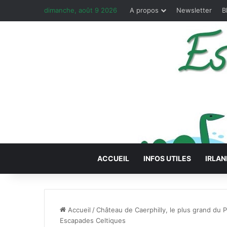
dimanche, août 9 2026
A propos
Newsletter
B
ACCUEIL
INFOS UTILES
IRLAN
Accueil
/
Château de Caerphilly, le plus grand du 
Escapades Celtiques