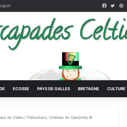
Faceboo
X
P
logroll
DE
ECOSSE
PAYS DE GALLES
BRETAGNE
CULTURE
Pays de Galles
/
Trébuchets, Château de Caerphilly ©