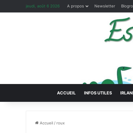
jeudi, août 6 2026
A propos
Newsletter
Blogro
ACCUEIL
INFOS UTILES
IRLAN
Accueil
/
roux