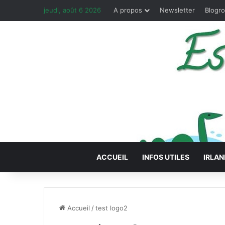
jeudi, août 6 2026
A propos
Newsletter
Blogro
ACCUEIL
INFOS UTILES
IRLAN
Accueil
/
test logo2