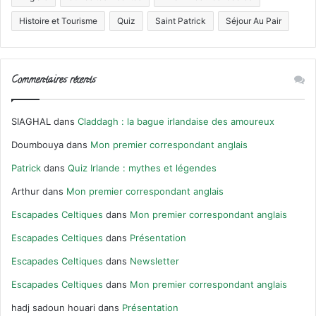
Histoire et Tourisme
Quiz
Saint Patrick
Séjour Au Pair
Commentaires récents
SIAGHAL
dans
Claddagh : la bague irlandaise des amoureux
Doumbouya
dans
Mon premier correspondant anglais
Patrick
dans
Quiz Irlande : mythes et légendes
Arthur
dans
Mon premier correspondant anglais
Escapades Celtiques
dans
Mon premier correspondant anglais
Escapades Celtiques
dans
Présentation
Escapades Celtiques
dans
Newsletter
Escapades Celtiques
dans
Mon premier correspondant anglais
hadj sadoun houari
dans
Présentation