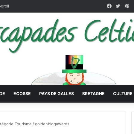
Facebook
X
Pi
ogroll
DE
ECOSSE
PAYS DE GALLES
BRETAGNE
CULTURE
atégorie Tourisme
/
goldenblogawards