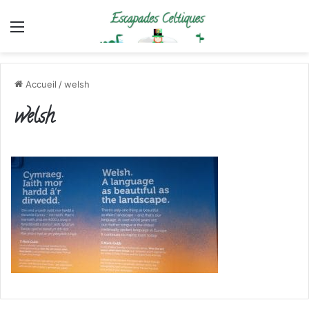
Menu
Accueil
/
welsh
welsh