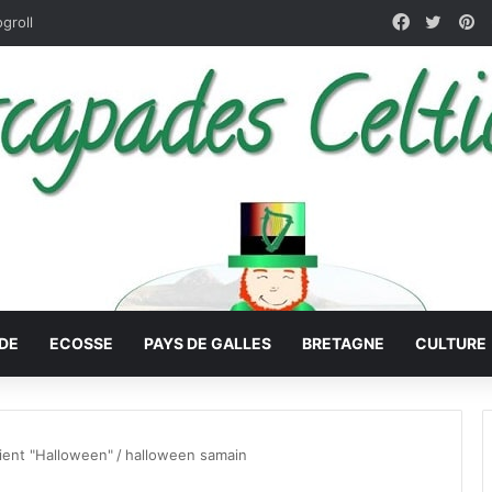
Facebook
X
Pi
ogroll
DE
ECOSSE
PAYS DE GALLES
BRETAGNE
CULTURE
ient "Halloween"
/
halloween samain