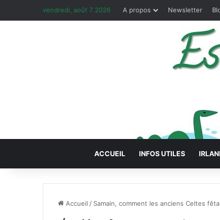
vendredi, août 7 2026
A propos
Newsletter
Bl
ACCUEIL
INFOS UTILES
IRLAN
Accueil
/
Samain, comment les anciens Celtes fêta