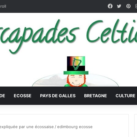
Facebook
X
Pin
roll
DE
ECOSSE
PAYS DE GALLES
BRETAGNE
CULTURE
 expliquée par une écossaise
/
edimbourg ecosse