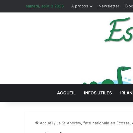
samedi, août 8 2026
A propos
Newsletter
Blog
ACCUEIL
INFOS UTILES
IRLAN
Accueil
/
La St Andrew, fête nationale en Ecosse,