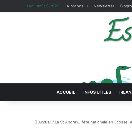
jeudi, août 6 2026
A propos
Newsletter
Blogro
ACCUEIL
INFOS UTILES
IRLAN
Accueil
/
La St Andrew, fête nationale en Ecosse, 