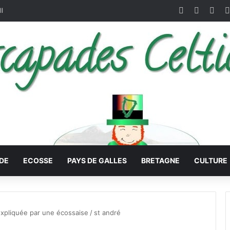
Facebook
X
Pint
ll
DE
ECOSSE
PAYS DE GALLES
BRETAGNE
CULTURE
expliquée par une écossaise
/
st andré