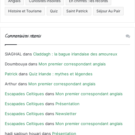
Anglais
Curiosités insolites
En chiffres : les records
Histoire et Tourisme
Quiz
Saint Patrick
Séjour Au Pair
Commentaires récents
SIAGHAL
dans
Claddagh : la bague irlandaise des amoureux
Doumbouya
dans
Mon premier correspondant anglais
Patrick
dans
Quiz Irlande : mythes et légendes
Arthur
dans
Mon premier correspondant anglais
Escapades Celtiques
dans
Mon premier correspondant anglais
Escapades Celtiques
dans
Présentation
Escapades Celtiques
dans
Newsletter
Escapades Celtiques
dans
Mon premier correspondant anglais
hadj sadoun houari
dans
Présentation