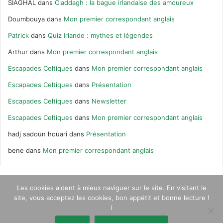
SIAGHAL
dans
Claddagh : la bague irlandaise des amoureux
Doumbouya
dans
Mon premier correspondant anglais
Patrick
dans
Quiz Irlande : mythes et légendes
Arthur
dans
Mon premier correspondant anglais
Escapades Celtiques
dans
Mon premier correspondant anglais
Escapades Celtiques
dans
Présentation
Escapades Celtiques
dans
Newsletter
Escapades Celtiques
dans
Mon premier correspondant anglais
hadj sadoun houari
dans
Présentation
bene
dans
Mon premier correspondant anglais
Les cookies aident à mieux naviguer sur le site. En visitant le
site, vous acceptez les cookies, bon appétit et bonne lecture !
© Escapades Celtiques 2020 |
Qui suis-je ?
|
Contact
|
Newsletter
l