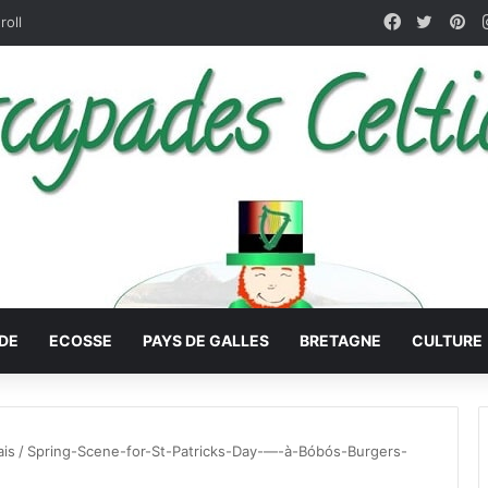
Facebook
X
Pin
roll
DE
ECOSSE
PAYS DE GALLES
BRETAGNE
CULTURE
ais
/
Spring-Scene-for-St-Patricks-Day-—-à-Bóbós-Burgers-