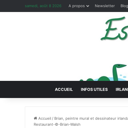
samedi, août 8 2026
A propos
Newsletter
Blog
ACCUEIL
INFOS UTILES
IRLAN
Accueil
/
Brian, peintre mural et dessinateur irland
Restaurant-©-Brian-Walsh