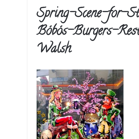
Spring-Scene-for-S
Bóbós-Burgers-Res
Walsh