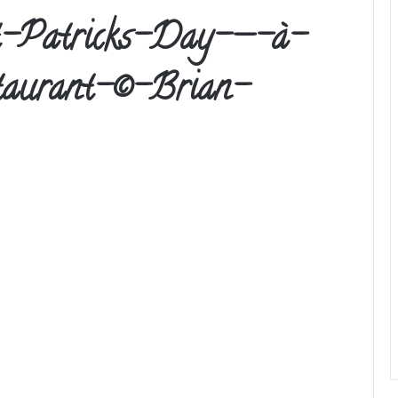
t-Patricks-Day-—-à-
taurant-©-Brian-