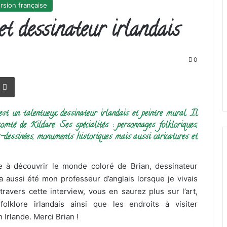
rsion française
et dessinateur irlandais
0
r
r email
Imprimer
t un talentueux dessinateur irlandais et peintre mural. Il
omté de Kildare. Ses spécialités : personnages folkloriques,
-dessinées, monuments historiques mais aussi caricatures et
e à découvrir le monde coloré de Brian, dessinateur
 a aussi été mon professeur d’anglais lorsque je vivais
travers cette interview, vous en saurez plus sur l’art,
e folklore irlandais ainsi que les endroits à visiter
Irlande. Merci Brian !