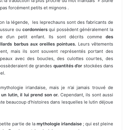
’est la traduction la plus proche du mot irlandais » Sidhe
pas forcément petits et mignons .
on la légende, les leprechauns sont des fabricants de
aussure ou
cordonniers
qui possèdent généralement la
lle d’un petit enfant. Ils sont décrits comme
des
illards barbus aux oreilles pointues.
Leurs vêtements
ient, mais ils sont souvent représentés portant des
peaux avec des boucles, des culottes courtes, des
s possèderaient de grandes
quantités d’or
stockées dans
el.
mythologie irlandaise, mais je n’ai jamais trouvé de
n lutin, il lui prend son or.
Cependant, ils sont aussi
ste beaucoup d’histoires dans lesquelles le lutin déjoue
etite partie de la
mythologie irlandaise
; qui est pleine