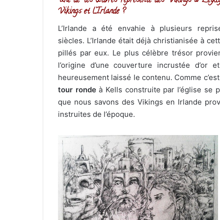
Une de tes œuvres représente des Vikings à Leixlip
Vikings et l’Irlande ?
L’Irlande a été envahie à plusieurs repri
siècles. L’Irlande était déjà christianisée à 
pillés par eux. Le plus célèbre trésor provien
l’origine d’une couverture incrustée d’or 
heureusement laissé le contenu. Comme c’est 
tour ronde
à Kells construite par l’église s
que nous savons des Vikings en ​​Irlande pro
instruites de l’époque.