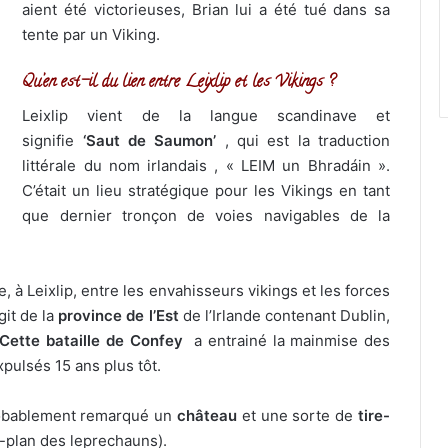
aient été victorieuses, Brian lui a été tué dans sa
tente par un Viking.
Qu’en est-il du lien entre Leixlip et les Vikings ?
Leixlip vient de la langue scandinave et
signifie
‘Saut de Saumon’
, qui est la traduction
littérale du nom irlandais , « LEIM un Bhradáin ».
C’était un lieu stratégique pour les Vikings en tant
que dernier tronçon de voies navigables de la
, à Leixlip, entre les envahisseurs vikings et les forces
agit de la
province de l’Est
de l’Irlande contenant Dublin,
Cette
bataille de Confey
a entrainé la mainmise des
xpulsés 15 ans plus tôt.
probablement remarqué un
château
et une sorte de
tire-
re-plan des leprechauns).