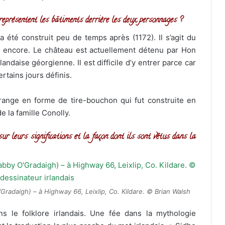
e représentent les bâtiments derrière les deux personnages ?
 a été construit peu de temps après (1172). Il s’agit du
t encore. Le château est actuellement détenu par Hon
ndaise géorgienne. Il est difficile d’y entrer parce car
rtains jours définis.
 grange en forme de tire-bouchon qui fut construite en
 la famille Conolly.
ur leurs significations et la façon dont ils sont vêtus dans la
radaigh) – à Highway 66, Leixlip, Co. Kildare. © Brian Walsh
s le folklore irlandais. Une fée dans la mythologie