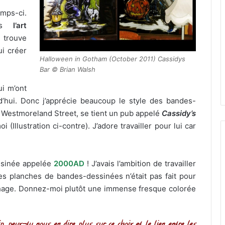
emps-ci.
ans
l’art
e trouve
ui créer
Halloween in Gotham (October 2011) Cassidys
Bar © Brian Walsh
i m’ont
d’hui. Donc j’apprécie beaucoup le style des bandes-
r Westmoreland Street, se tient un pub appelé
Cassidy’s
(Illustration ci-contre). J’adore travailler pour lui car
essinée appelée
2000AD
! J’avais l’ambition de travailler
des planches de bandes-dessinées n’était pas fait pour
ophage. Donnez-moi plutôt une immense fresque colorée