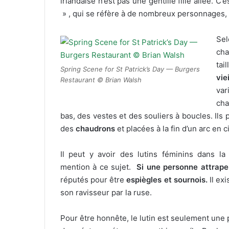
irlandaise n’est pas une gentille fille ailée. C
» , qui se réfère à de nombreux personnages, 
Sel
ch
tai
Spring Scene for St Patrick’s Day — Burgers
vie
Restaurant © Brian Walsh
var
cha
bas, des vestes et des souliers à boucles. Il
des
chaudrons
et placées à la fin d’un arc en ci
Il peut y avoir des lutins féminins dans la 
mention à ce sujet.
Si une personne attrape u
réputés pour être
espiègles et sournois.
Il exi
son ravisseur par la ruse.
Pour être honnête, le lutin est seulement une p