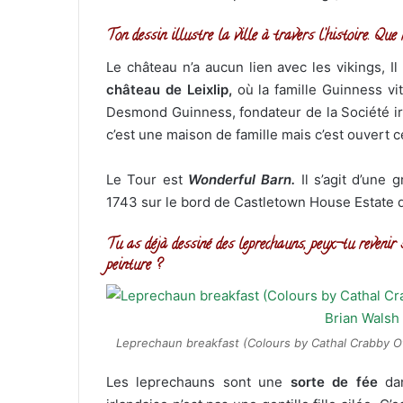
Ton dessin illustre la ville à travers l’histoire. Qu
Le château n’a aucun lien avec les vikings, Il
château de Leixlip,
où la famille Guinness vi
Desmond Guinness, fondateur de la Société irla
c’est une maison de famille mais c’est ouvert ce
Le Tour est
Wonderful Barn.
Il s’agit d’une
1743 sur le bord de Castletown House Estate de
Tu as déjà dessiné des leprechauns, peux-tu revenir s
peinture ?
Leprechaun breakfast (Colours by Cathal Crabby O’G
Les leprechauns sont une
sorte de fée
dan