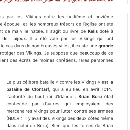
, peux-tu nous en dire plus sur ce choix et le lien entre les
ses par les Vikings entre les huitième et onzième
cette époque et les nombreux trésors de l’église ont été
t de ma ville natale. Il s’agit du livre de
Kells
doté à
et de bijoux. Il a été volé par les Vikings qui ont
le cas dans de nombreuses villes, il existe une
grande
e protéger des Vikings. Je suppose que beaucoup de ce
vient des écrits de moines chrétiens, rares personnes
Le plus célèbre bataille « contre les Vikings »
est la
bataille de Clontarf,
qui a eu lieu en avril 1014.
L’autorité du haut roi d’Irlande :
Brian Boru
était
contestée par d’autres qui employaient des
mercenaires vikings pour lutter contre ses armées
(NDLR : il y avait des Vikings des deux côtés même
dans celui de Boru). Bien que les forces de Brian