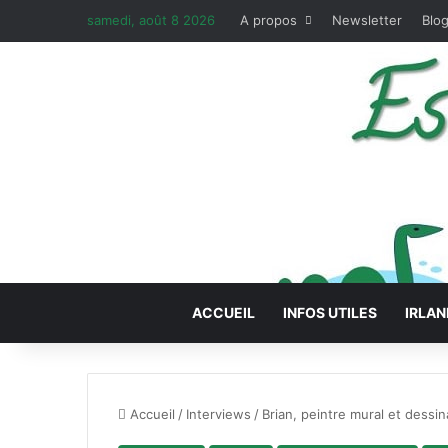
samedi, août 8 2026
A propos
Newsletter
Blog
ACCUEIL
INFOS UTILES
IRLAN
Accueil
/
Interviews
/
Brian, peintre mural et dessin