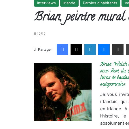
Interviews
Irlande
Paroles d'habitants
Ve
Brian, peintre mural 
12/12
Facebook
X
Linkedin
Messenge
Partager pa
Partager
Brian Walsh es
nous vient du c
héros de bandes
autoportraits.
Je vous invit
irlandais, qui
en Irlande. A 
l’histoire, l
absolument en 