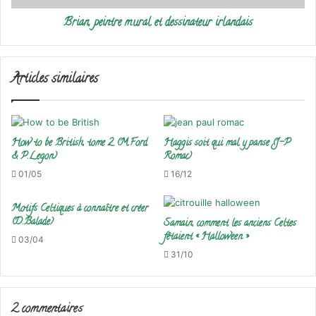
Brian, peintre mural et dessinateur irlandais
Articles similaires
How to be British, tome 2 (M.Ford
Haggis soit qui mal y panse (J-P
& P.Legon)
Romac)
01/05
16/12
Motifs Celtiques à connaître et créer
(D.Balade)
Samain, comment les anciens Celtes
fêtaient « Halloween »
03/04
31/10
2 commentaires