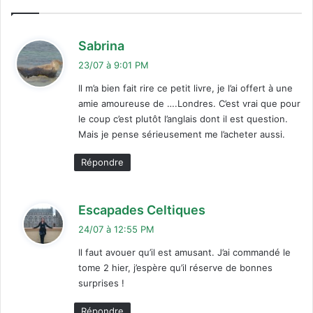
d
Sabrina
i
23/07 à 9:01 PM
t
Il m’a bien fait rire ce petit livre, je l’ai offert à une
amie amoureuse de ….Londres. C’est vrai que pour
:
le coup c’est plutôt l’anglais dont il est question.
Mais je pense sérieusement me l’acheter aussi.
Répondre
d
Escapades Celtiques
i
24/07 à 12:55 PM
t
Il faut avouer qu’il est amusant. J’ai commandé le
tome 2 hier, j’espère qu’il réserve de bonnes
:
surprises !
Répondre