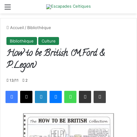
Menu
Accueil
/
Bibliothèque
Bibliothèque
Culture
How to be British (M.Ford &
P.Legon)
13/11
2
Facebook
X
Linkedin
Messenger
WhatsApp
Partager par email
Imprimer