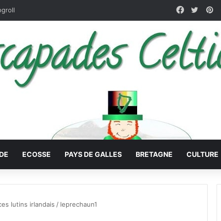
Facebook
X
Pi
ogroll
DE
ECOSSE
PAYS DE GALLES
BRETAGNE
CULTURE
es lutins irlandais
/
leprechaun1