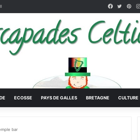
Facebook
X
Pin
ll
DE
ECOSSE
PAYS DE GALLES
BRETAGNE
CULTURE
emple bar