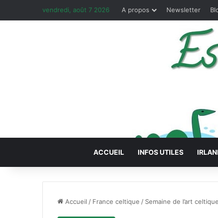
vendredi, août 7 2026
A propos
Newsletter
Bl
ACCUEIL
INFOS UTILES
IRLAN
Accueil
/
France celtique
/
Semaine de l’art celtiqu