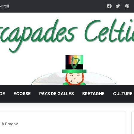
Facebook
X
Pi
ogroll
DE
ECOSSE
PAYS DE GALLES
BRETAGNE
CULTURE
e à Eragny