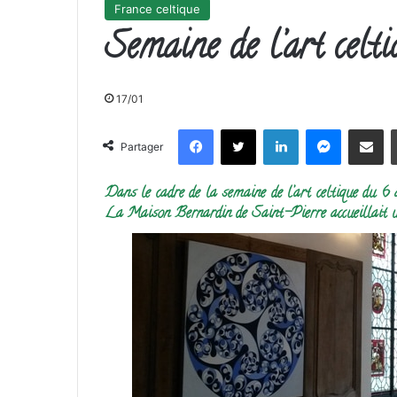
France celtique
Semaine de l’art celt
17/01
Facebook
X
Linkedin
Messenge
Partager 
Partager
Dans le cadre de la semaine de l’art celtique du 6
La Maison Bernardin de Saint-Pierre accueillait un 