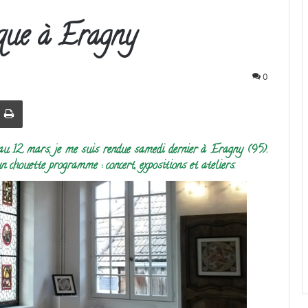
ique à Eragny
0
r
par email
Imprimer
 au 12 mars, je me suis rendue samedi dernier à Eragny (95).
chouette programme : concert, expositions et ateliers.