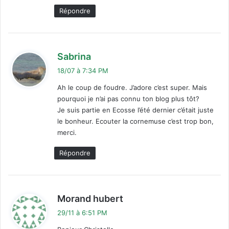
Répondre
d
Sabrina
i
18/07 à 7:34 PM
t
Ah le coup de foudre. J’adore c’est super. Mais
pourquoi je n’ai pas connu ton blog plus tôt?
:
Je suis partie en Ecosse l’été dernier c’était juste
le bonheur. Ecouter la cornemuse c’est trop bon,
merci.
Répondre
d
Morand hubert
i
29/11 à 6:51 PM
t