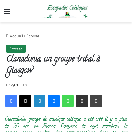
Menu
Accueil
/
Ecosse
Ecosse
Clanadonia, un groupe tribal à
Glasgow
17/01
6
Facebook
X
Linkedin
Messenger
WhatsApp
Partager par email
Imprimer
Clanadonia, groupe de musique celtique, a été créé il y a plus
de 20 ans en Ecosse. Composé de sept membres, le