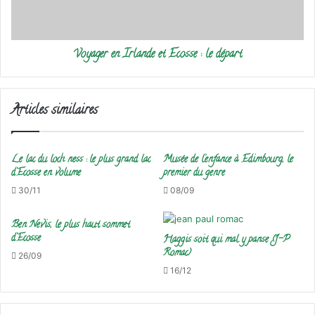
le
départ
Voyager en Irlande et Ecosse : le départ
Articles similaires
Le lac du loch ness : le plus grand lac
Musée de l’enfance à Edimbourg, le
d’Ecosse en volume
premier du genre
30/11
08/09
Ben Nevis, le plus haut sommet
d’Ecosse
Haggis soit qui mal y panse (J-P
Romac)
26/09
16/12