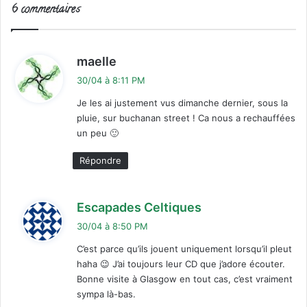
6 commentaires
d
maelle
i
30/04 à 8:11 PM
t
Je les ai justement vus dimanche dernier, sous la
pluie, sur buchanan street ! Ca nous a rechauffées
:
un peu 🙂
Répondre
d
Escapades Celtiques
i
30/04 à 8:50 PM
t
C’est parce qu’ils jouent uniquement lorsqu’il pleut
haha 😉 J’ai toujours leur CD que j’adore écouter.
:
Bonne visite à Glasgow en tout cas, c’est vraiment
sympa là-bas.