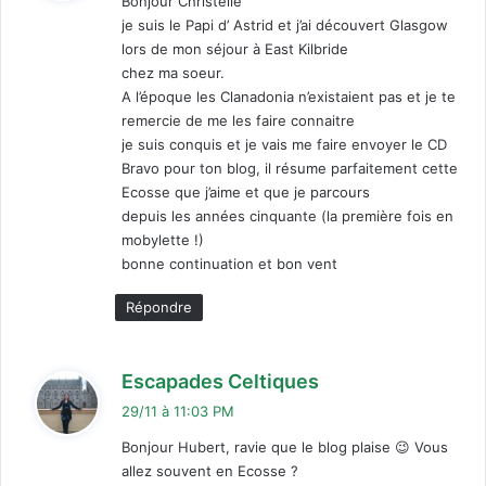
Bonjour Christelle
je suis le Papi d’ Astrid et j’ai découvert Glasgow
:
lors de mon séjour à East Kilbride
chez ma soeur.
A l’époque les Clanadonia n’existaient pas et je te
remercie de me les faire connaitre
je suis conquis et je vais me faire envoyer le CD
Bravo pour ton blog, il résume parfaitement cette
Ecosse que j’aime et que je parcours
depuis les années cinquante (la première fois en
mobylette !)
bonne continuation et bon vent
Répondre
d
Escapades Celtiques
i
29/11 à 11:03 PM
t
Bonjour Hubert, ravie que le blog plaise 😉 Vous
allez souvent en Ecosse ?
: